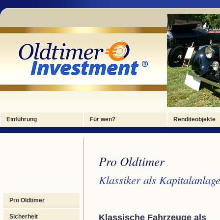
Foto 1
Foto 2
Foto 3
Foto 4
Foto 4
Einführung
Für wen?
Renditeobjekte
Pro Oldtimer
Klassiker als Kapitalanlag
Pro Oldtimer
Klassische Fahrzeuge als
Sicherheit